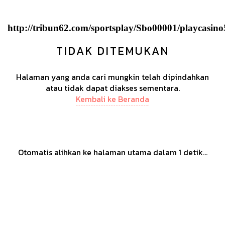
http://tribun62.com/sportsplay/Sbo00001/playcasin
TIDAK DITEMUKAN
Halaman yang anda cari mungkin telah dipindahkan
atau tidak dapat diakses sementara.
Kembali ke Beranda
Otomatis alihkan ke halaman utama dalam
1
detik...