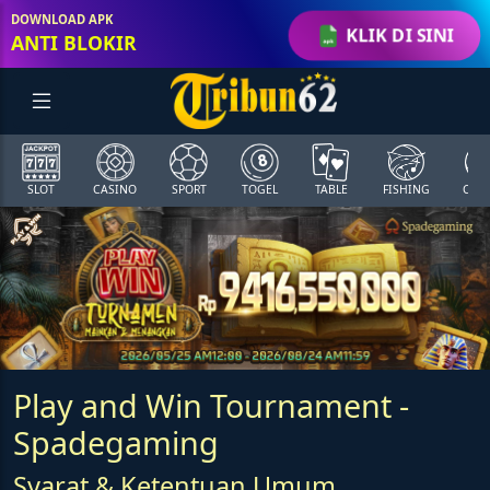
DOWNLOAD APK
KLIK DI SINI
ANTI BLOKIR
SLOT
CASINO
SPORT
TOGEL
TABLE
FISHING
COCK
Play and Win Tournament -
Spadegaming
Syarat & Ketentuan Umum