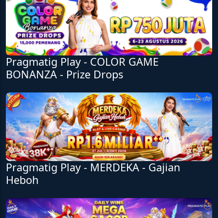
Pragmatig Play - COLOR GAME
BONANZA - Prize Drops
Pragmatig Play - MERDEKA - Gajian
Heboh