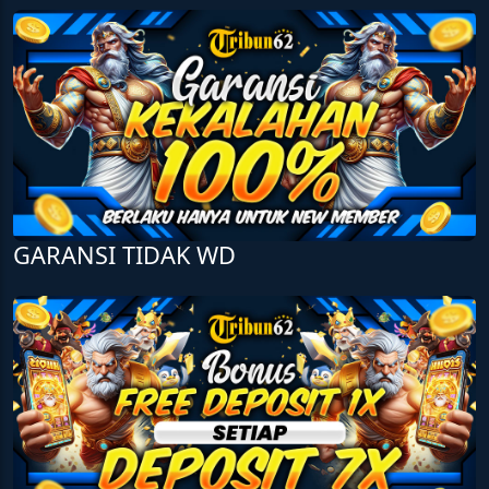
GARANSI TIDAK WD