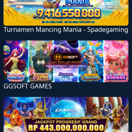
Turnamen Mancing Mania - Spadegaming
GGSOFT GAMES