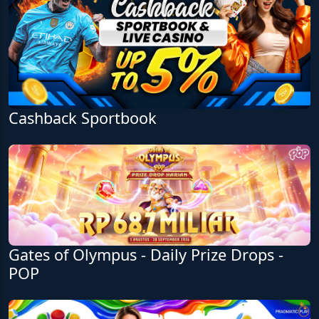
Cashback Sportbook
Gates of Olympus - Daily Prize Drops -
POP