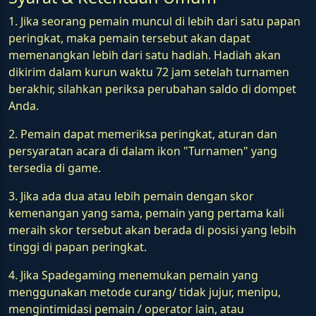
1. Jika seorang pemain muncul di lebih dari satu papan
peringkat, maka pemain tersebut akan dapat
memenangkan lebih dari satu hadiah. Hadiah akan
dikirim dalam kurun waktu 72 jam setelah turnamen
berakhir, silahkan periksa perubahan saldo di dompet
Anda.
2. Pemain dapat memeriksa peringkat, aturan dan
persyaratan acara di dalam ikon "Turnamen" yang
tersedia di game.
3. Jika ada dua atau lebih pemain dengan skor
kemenangan yang sama, pemain yang pertama kali
meraih skor tersebut akan berada di posisi yang lebih
tinggi di papan peringkat.
4. Jika Spadegaming menemukan pemain yang
menggunakan metode curang/ tidak jujur, menipu,
mengintimidasi pemain / operator lain, atau